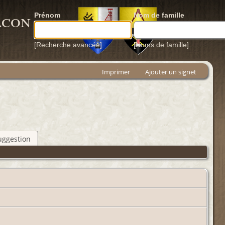
acon
Prénom
Nom de famille
[Recherche avancée]
[Noms de famille]
Imprimer
Ajouter un signet
uggestion