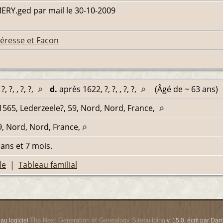
MERY.ged par mail le 30-10-2009
éresse et Facon
, ?, , ?, ?,
d.
après 1622, ?, ?, , ?, ?,
(Âgé de ~ 63 ans)
1565, Lederzeele?, 59, Nord, Nord, France,
9, Nord, Nord, France,
4 ans et 7 mois.
le
|
Tableau familial
The Next Generation of Genealogy Sitebuilding
 au logiciel
v. 15.0, écrit par Da