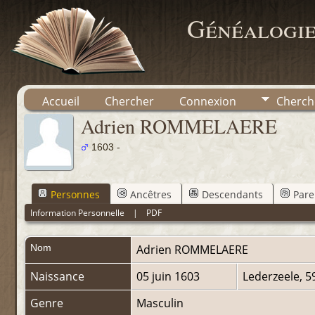
Généalogie
Accueil
Chercher
Connexion
Cherch
Adrien ROMMELAERE
1603 -
Personnes
Ancêtres
Descendants
Pare
Information Personnelle
|
PDF
Nom
Adrien
ROMMELAERE
Naissance
05 juin 1603
Lederzeele, 5
Genre
Masculin