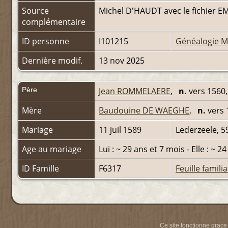
Source
Michel D'HAUDT avec le fichier E
complémentaire
ID personne
I101215
Généalogie M
Dernière modif.
13 nov 2025
Père
Jean ROMMELAERE
,
n.
vers 1560, ?
Mère
Baudouine DE WAEGHE
,
n.
vers 
Mariage
11 juil 1589
Lederzeele, 5
Age au mariage
Lui : ~ 29 ans et 7 mois - Elle : ~ 2
ID Famille
F6317
Feuille familia
Ce site fonctionne grace