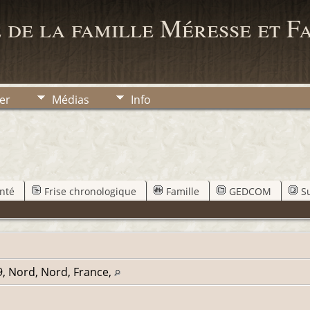
 de la famille Méresse et F
er
Médias
Info
nté
Frise chronologique
Famille
GEDCOM
S
9, Nord, Nord, France,