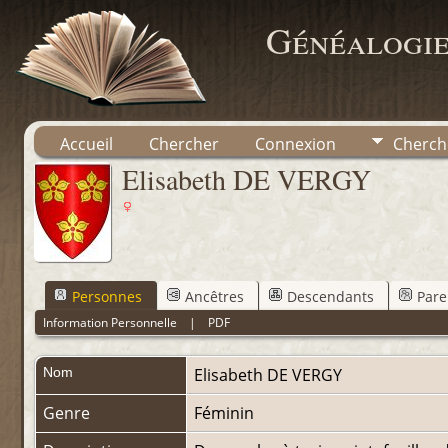
Généalogie
Accueil
Chercher
Connexion
Cherch
Elisabeth DE VERGY
Personnes
Ancêtres
Descendants
Pare
Information Personnelle
|
PDF
Nom
Elisabeth
DE VERGY
Genre
Féminin