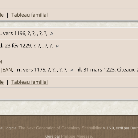
le
|
Tableau familial
.
vers 1196, ?, ?, , ?, ?,
d.
23 fév 1229, ?, ?, , ?, ?,
N
 JEAN
,
n.
vers 1175, ?, ?, , ?, ?,
d.
31 mars 1223, Cîteaux, 2
le
|
Tableau familial
The Next Generation of Genealogy Sitebuilding
 au logiciel
v. 15.0, écrit par Da
Philippe Méresse
Géré par
.