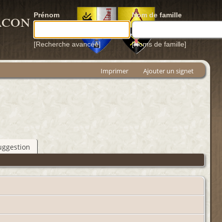
acon
Prénom
Nom de famille
[Recherche avancée]
[Noms de famille]
Imprimer
Ajouter un signet
uggestion