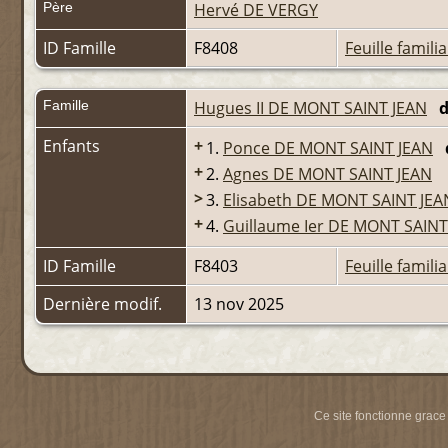
Père
Hervé DE VERGY
ID Famille
F8408
Feuille familia
Famille
Hugues II DE MONT SAINT JEAN
d
Enfants
+
1.
Ponce DE MONT SAINT JEAN
+
2.
Agnes DE MONT SAINT JEAN
>
3.
Elisabeth DE MONT SAINT JEA
+
4.
Guillaume Ier DE MONT SAINT
ID Famille
F8403
Feuille familia
Dernière modif.
13 nov 2025
Ce site fonctionne grace