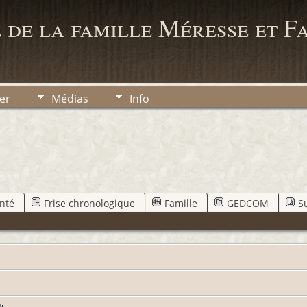
 de la famille Méresse et F
er
Médias
Info
nté
Frise chronologique
Famille
GEDCOM
S