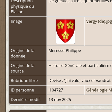
Description
De gueules à trois quintefeuilles 
physique du
Blason
Image
Vergy (de).jpg
Origine de la
Meresse-Philippe
donnée
Origine de la
Histoire Générale et particulièr
source
Rubrique libre
Devise : "J'ai valu, vaux et vaudrai
ID personne
I104727
Généalogie M
Dernière modif.
13 nov 2025