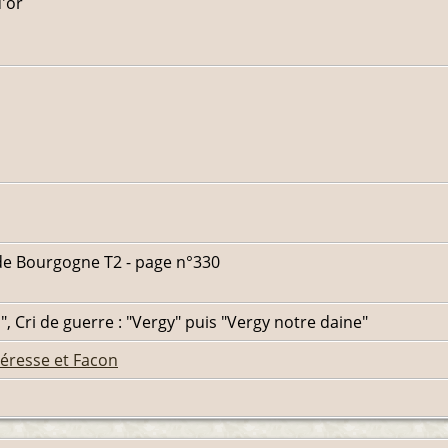
d'or
e de Bourgogne T2 - page n°330
. ", Cri de guerre : "Vergy" puis "Vergy notre daine"
éresse et Facon