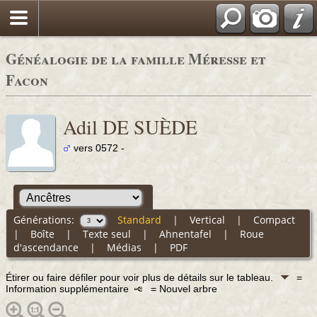
Généalogie de la famille Méresse et
Facon
Adil DE SUÈDE
vers 0572 -
Générations:
Standard
|
Vertical
|
Compact
|
Boîte
|
Texte seul
|
Ahnentafel
|
Roue
d'ascendance
|
Médias
|
PDF
Étirer ou faire défiler pour voir plus de détails sur le tableau.
=
Information supplémentaire
= Nouvel arbre