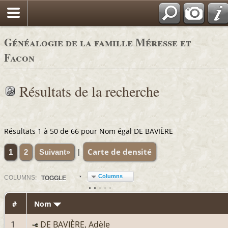
Généalogie de la famille Méresse et
Facon
Résultats de la recherche
Résultats 1 à 50 de 66 pour Nom égal DE BAVIÈRE
Carte de densité
|
1
2
Suivant»
Columns
COL
UMN
S:
TOGGLE
#
Nom
1
DE BAVIÈRE, Adèle