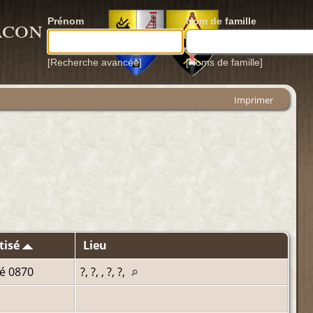
acon
Prénom
Nom de famille
[Recherche avancée]
[Noms de famille]
Imprimer
tisé
Lieu
é 0870
?, ?, , ?, ?,