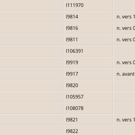
I111970
I9814
n. vers 
I9816
n. vers 
I9811
n. vers 
I106391
I9919
n. vers 
I9917
n. avant
I9820
I105957
I108078
I9821
n. vers 
I9822