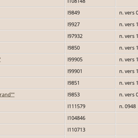
I108148
I9849
n. vers 
I9927
n. vers 
I97932
n. vers 
I9850
n. vers 
"
I99905
n. vers 
I99901
n. vers 
I9851
n. vers 
rand""
I9853
n. vers 
I111579
n. 0948
I104846
I110713