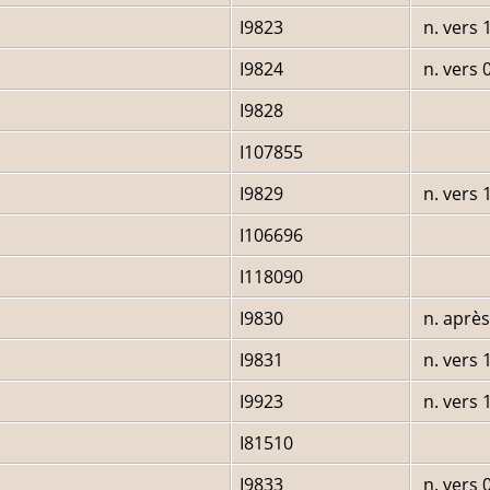
I9823
n. vers 
I9824
n. vers 
I9828
I107855
I9829
n. vers 
I106696
I118090
I9830
n. après
I9831
n. vers 
I9923
n. vers 
I81510
I9833
n. vers 