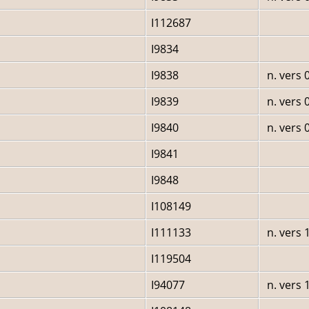
I112687
I9834
I9838
n. vers 
I9839
n. vers 
I9840
n. vers 
I9841
I9848
I108149
I111133
n. vers 
I119504
I94077
n. vers 