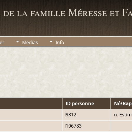
 de la famille Méresse et F
er
Médias
Info
ID personne
Né/Bap
I9812
n. Estim
I106783