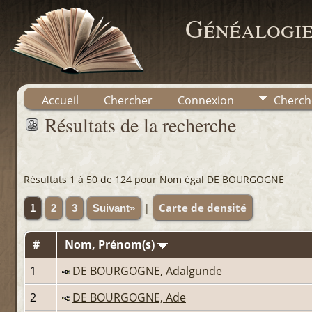
Généalogie
Accueil
Chercher
Connexion
Cherch
Résultats de la recherche
Résultats 1 à 50 de 124 pour Nom égal DE BOURGOGNE
Carte de densité
|
1
2
3
Suivant»
#
Nom, Prénom(s)
1
DE BOURGOGNE, Adalgunde
2
DE BOURGOGNE, Ade