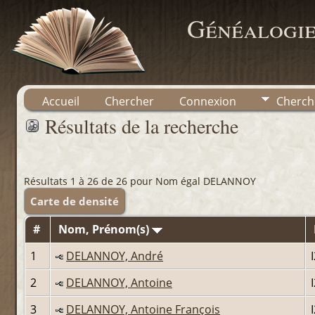
Généalogie
Accueil
Chercher
Connexion
Cherch
Résultats de la recherche
Résultats 1 à 26 de 26 pour Nom égal DELANNOY
Carte de densité
#
Nom, Prénom(s)
1
DELANNOY, André
2
DELANNOY, Antoine
3
DELANNOY, Antoine François