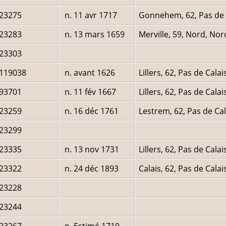
I23275
n. 11 avr 1717
Gonnehem, 62, Pas de C
I23283
n. 13 mars 1659
Merville, 59, Nord, Nor
I23303
I119038
n. avant 1626
Lillers, 62, Pas de Cala
I93701
n. 11 fév 1667
Lillers, 62, Pas de Cala
I23259
n. 16 déc 1761
Lestrem, 62, Pas de Cal
I23299
I23335
n. 13 nov 1731
Lillers, 62, Pas de Cala
I23322
n. 24 déc 1893
Calais, 62, Pas de Calai
I23228
I23244
I23267
n. Estimé 1719