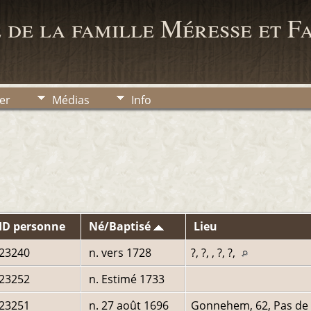
 de la famille Méresse et F
er
Médias
Info
ID personne
Né/Baptisé
Lieu
I23240
n. vers 1728
?, ?, , ?, ?,
I23252
n. Estimé 1733
I23251
n. 27 août 1696
Gonnehem, 62, Pas de C