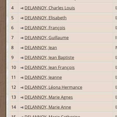
4
DELANNOY, Charles Louis
5
DELANNOY, Elisabeth
6
DELANNOY, François
7
DELANNOY, Guillaume
8
DELANNOY, Jean
9
DELANNOY, Jean Baptiste
10
DELANNOY, Jean François
11
DELANNOY, Jeanne
12
DELANNOY, Léona Hermance
13
DELANNOY, Marie Agnes
14
DELANNOY, Marie Anne
15
DELANNOY, Marie Catherine