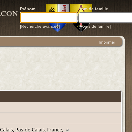
acon
Prénom
Nom de famille
[Recherche avancée]
[Noms de famille]
Imprimer
alais, Pas-de-Calais, France,