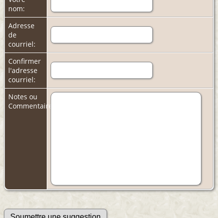
nom:
Adresse
de
courriel:
Confirmer
l'adresse
courriel:
Notes ou
Commentaires: