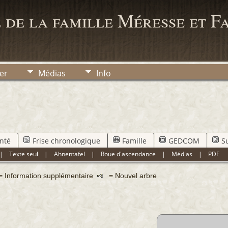
 de la famille Méresse et F
er
Médias
Info
nté
Frise chronologique
Famille
GEDCOM
S
|
Texte seul
|
Ahnentafel
|
Roue d'ascendance
|
Médias
|
PDF
= Information supplémentaire
= Nouvel arbre