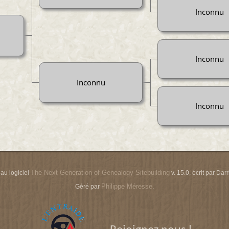
Inconnu
Inconnu
Inconnu
Inconnu
The Next Generation of Genealogy Sitebuilding
 au logiciel
v. 15.0, écrit par Da
Philippe Méresse
Géré par
.