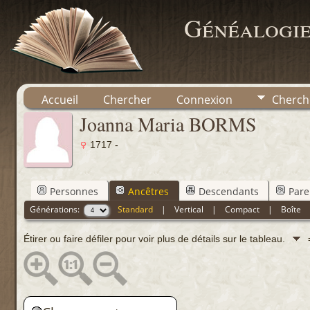
Généalogie
Accueil
Chercher
Connexion
Cherch
Joanna Maria BORMS
1717 -
Personnes
Ancêtres
Descendants
Pare
Générations:
Standard
|
Vertical
|
Compact
|
Boîte
Étirer ou faire défiler pour voir plus de détails sur le tableau.