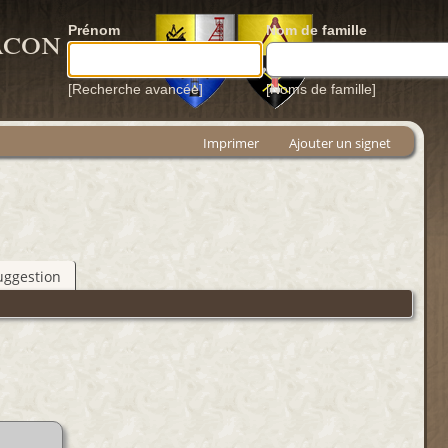
acon
Prénom
Nom de famille
[Recherche avancée]
[Noms de famille]
Imprimer
Ajouter un signet
uggestion