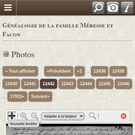
Généalogie de la famille Méresse et
Facon
Photos
» Tout afficher
«Précédent
«1
...
12438
12439
12440
12441
12442
12443
12444
12445
12446
...
17915»
Suivant»