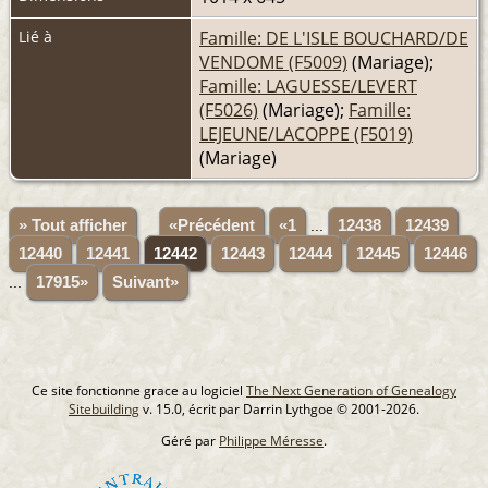
Lié à
Famille: DE L'ISLE BOUCHARD/DE
VENDOME (F5009)
(Mariage);
Famille: LAGUESSE/LEVERT
(F5026)
(Mariage);
Famille:
LEJEUNE/LACOPPE (F5019)
(Mariage)
» Tout afficher
«Précédent
«1
...
12438
12439
12440
12441
12442
12443
12444
12445
12446
...
17915»
Suivant»
Ce site fonctionne grace au logiciel
The Next Generation of Genealogy
Sitebuilding
v. 15.0, écrit par Darrin Lythgoe © 2001-2026.
Géré par
Philippe Méresse
.