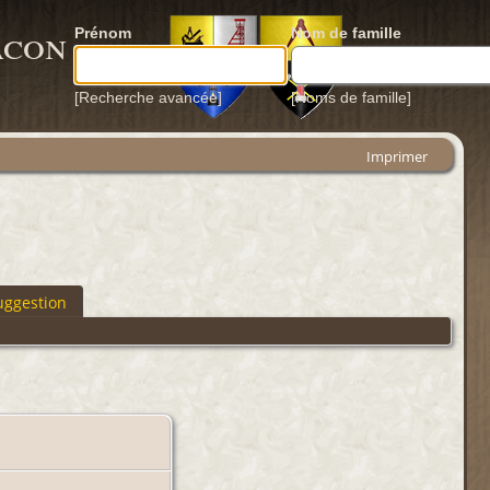
acon
Prénom
Nom de famille
[Recherche avancée]
[Noms de famille]
Imprimer
uggestion