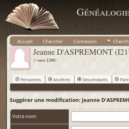
Généalogie
Accueil
Chercher
Connexion
Cherch
Jeanne D'ASPREMONT (I21
vers 1380 -
Personnes
Ancêtres
Descendants
Pare
Suggérer une modification: Jeanne D'ASPREMO
Votre nom: