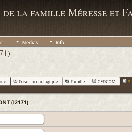
 de la famille Méresse et F
er
Médias
Info
71)
nté
Frise chronologique
Famille
GEDCOM
S
NT (I2171)