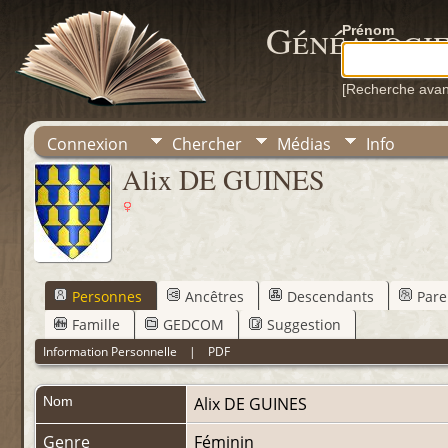
Généalogie
Prénom
[Recherche ava
Connexion
Chercher
Médias
Info
Alix DE GUINES
Personnes
Ancêtres
Descendants
Pare
Famille
GEDCOM
Suggestion
Information Personnelle
|
PDF
Nom
Alix
DE GUINES
Genre
Féminin