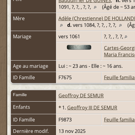
Bauduin Ier DE GUINES
,
n.
vers 10
1091, ?, ?, , ?, ?,
(Âgé de ~ 53 a
Mère
Adèle (Chrestienne) DE HOLLAND
d.
vers 1084, ?, ?, , ?, ?,
(Âg
Mariage
vers 1061
?, ?, , ?, ?,
Cartes-Georgi
Maria Francis
Age au mariage
Lui : ~ 23 ans - Elle : ~ 16 ans.
ID Famille
F7675
Feuille familia
Famille
Geoffroy DE SEMUR
Enfants
+
1.
Geoffroy III DE SEMUR
ID Famille
F9873
Feuille familia
Dernière modif.
13 nov 2025