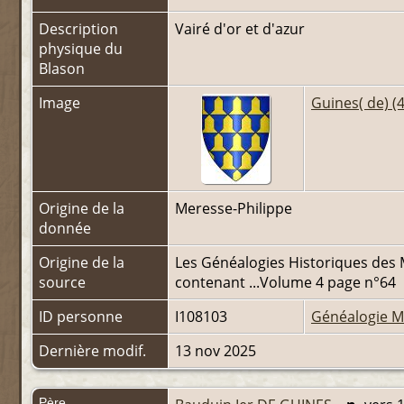
Description
Vairé d'or et d'azur
physique du
Blason
Image
Guines( de) (4
Origine de la
Meresse-Philippe
donnée
Origine de la
Les Généalogies Historiques des
source
contenant ...Volume 4 page n°64
ID personne
I108103
Généalogie M
Dernière modif.
13 nov 2025
Père