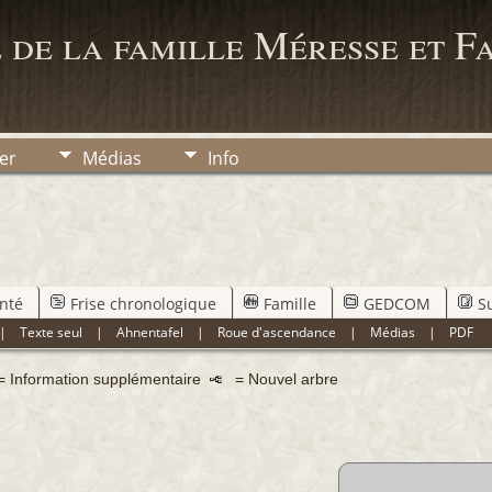
 de la famille Méresse et F
er
Médias
Info
nté
Frise chronologique
Famille
GEDCOM
S
|
Texte seul
|
Ahnentafel
|
Roue d'ascendance
|
Médias
|
PDF
= Information supplémentaire
= Nouvel arbre