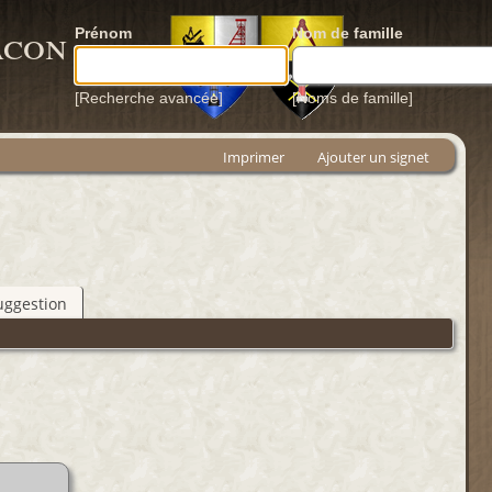
acon
Prénom
Nom de famille
[Recherche avancée]
[Noms de famille]
Imprimer
Ajouter un signet
uggestion