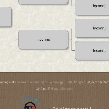
Inconnu
Inconnu
Inconnu
Inconnu
The Next Generation of Genealogy Sitebuilding
 au logiciel
v. 15.0, écrit par Da
Philippe Méresse
Géré par
.