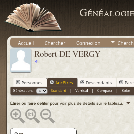
Généalogie
Accueil
Chercher
Connexion
Cherch
Robert DE VERGY
Personnes
Ancêtres
Descendants
Pare
Générations:
Standard
|
Vertical
|
Compact
|
Boîte
Étirer ou faire défiler pour voir plus de détails sur le tableau.