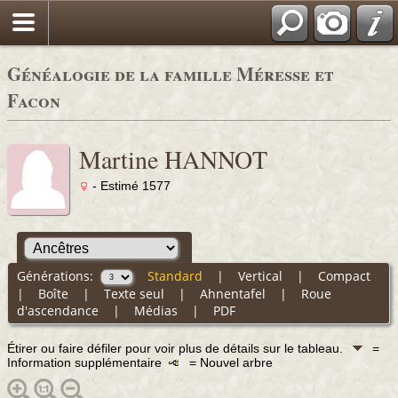
Généalogie de la famille Méresse et
Facon
Martine HANNOT
- Estimé 1577
Générations:
Standard
|
Vertical
|
Compact
|
Boîte
|
Texte seul
|
Ahnentafel
|
Roue
d'ascendance
|
Médias
|
PDF
Étirer ou faire défiler pour voir plus de détails sur le tableau.
=
Information supplémentaire
= Nouvel arbre