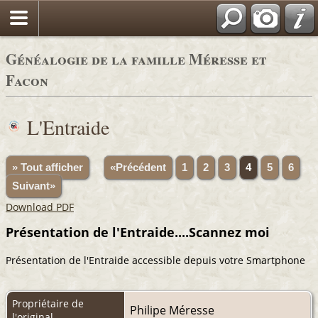
Généalogie de la famille Méresse et
Facon
L'Entraide
» Tout afficher
«Précédent
1
2
3
4
5
6
Suivant»
Download PDF
Présentation de l'Entraide....Scannez moi
Présentation de l'Entraide accessible depuis votre Smartphone
Propriétaire de
Philipe Méresse
l'original