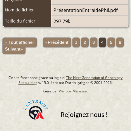
Nom de fichier
PrésentationEntraidePhil.pdf
Taille du fichier
297.79k
» Tout afficher
«Précédent
1
2
3
4
5
6
Suivant»
Ce site fonctionne grace au logiciel
The Next Generation of Genealogy
Sitebuilding
v. 15.0, écrit par Darrin Lythgoe © 2001-2026.
Géré par
Philippe Méresse
.
Rejoignez nous !