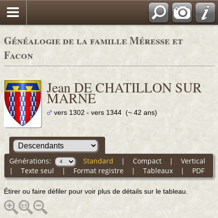
Généalogie de la famille Méresse et
Facon
Jean DE CHATILLON SUR
MARNE
vers 1302 - vers 1344 (~ 42 ans)
Générations:
Standard
|
Compact
|
Vertical
|
Texte seul
|
Format registre
|
Tableaux
|
PDF
Étirer ou faire défiler pour voir plus de détails sur le tableau.