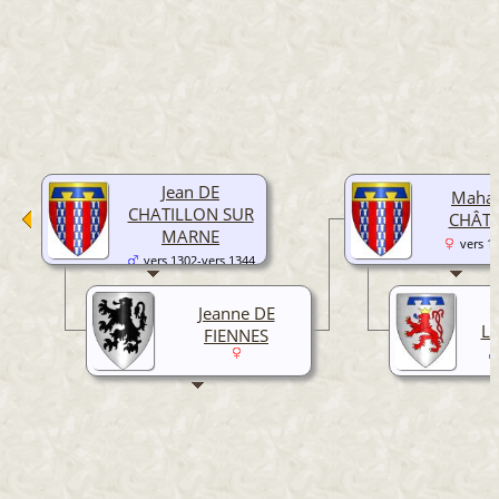
Jean DE
Mahau
CHATILLON SUR
CHÂTI
MARNE
vers 1
vers 1302-vers 1344
Jeanne DE
L
FIENNES