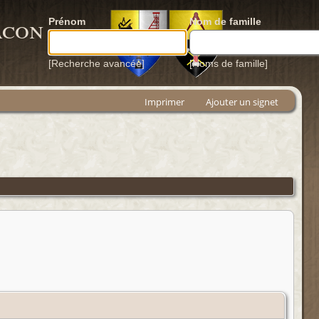
acon
Prénom
Nom de famille
[Recherche avancée]
[Noms de famille]
Imprimer
Ajouter un signet