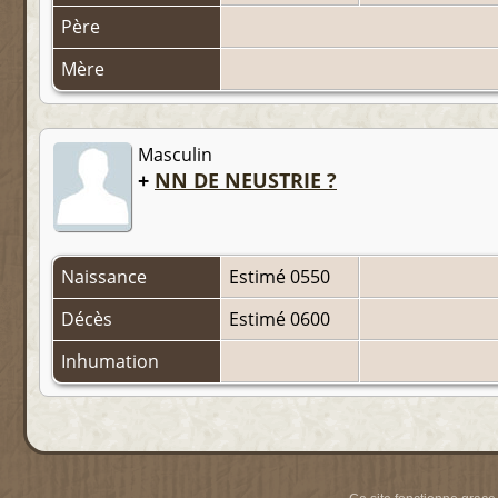
Père
Mère
Masculin
+
NN DE NEUSTRIE ?
Naissance
Estimé 0550
Décès
Estimé 0600
Inhumation