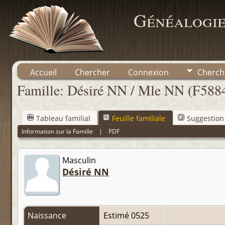
Généalogie
Accueil
Chercher
Connexion
Cherch
Famille: Désiré NN / Mle NN (F588
Tableau familial
Feuille familiale
Suggestion
Information sur la Famille
|
PDF
Masculin
Désiré NN
Naissance
Estimé 0525