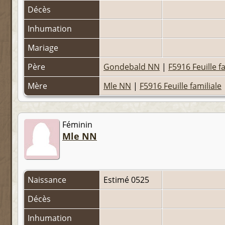
Décès
Inhumation
Mariage
Père
Gondebald NN
|
F5916 Feuille f
Mère
Mle NN
|
F5916 Feuille familiale
Féminin
Mle NN
Naissance
Estimé 0525
Décès
Inhumation