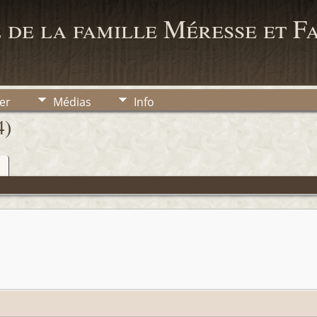
 de la famille Méresse et F
er
Médias
Info
4)