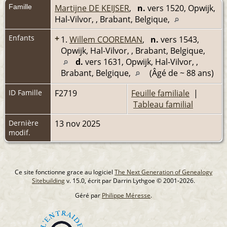
Famille
Martijne DE KEIJSER
,
n.
vers 1520, Opwijk,
Hal-Vilvor, , Brabant, Belgique,
Enfants
+
1.
Willem COOREMAN
,
n.
vers 1543,
Opwijk, Hal-Vilvor, , Brabant, Belgique,
d.
vers 1631, Opwijk, Hal-Vilvor, ,
Brabant, Belgique,
(Âgé de ~ 88 ans)
ID Famille
F2719
Feuille familiale
|
Tableau familial
Dernière
13 nov 2025
modif.
Ce site fonctionne grace au logiciel
The Next Generation of Genealogy
Sitebuilding
v. 15.0, écrit par Darrin Lythgoe © 2001-2026.
Géré par
Philippe Méresse
.