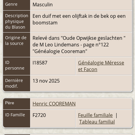
Genre
Masculin
Description
Een duif met een olijftak in de bek op een
physique
boomstam
du Blason
Origine de
Relevé dans "Oude Opwijkse geslachten "
la source
de M Leo Lindemans - page n°122
"Généalogie Cooreman"
ID
I18587
Généalogie Méresse
personne
et Facon
Dernière
13 nov 2025
modif.
Père
Henric COOREMAN
ID Famille
F2720
Feuille familiale
|
Tableau familial