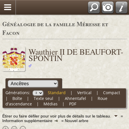
Généalogie de la famille Méresse et
Facon
Wauthier II DE BEAUFORT-
SPONTIN
Générations:
Standard
|
Vertical
|
Compact
|
Boîte
|
Texte seul
|
Ahnentafel
|
Roue
d'ascendance
|
Médias
|
PDF
Étirer ou faire défiler pour voir plus de détails sur le tableau.
=
Information supplémentaire
= Nouvel arbre