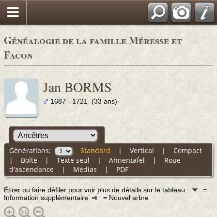
Généalogie de la famille Méresse et
Facon
Jan BORMS
1687 - 1721 (33 ans)
Générations:
Standard
|
Vertical
|
Compact
|
Boîte
|
Texte seul
|
Ahnentafel
|
Roue
d'ascendance
|
Médias
|
PDF
Étirer ou faire défiler pour voir plus de détails sur le tableau.
=
Information supplémentaire
= Nouvel arbre