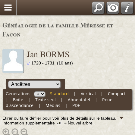
Généalogie de la famille Méresse et
Facon
Jan BORMS
1720 - 1731 (10 ans)
Générations:
Standard
|
Vertical
|
Compact
|
Boîte
|
Texte seul
|
Ahnentafel
|
Roue
d'ascendance
|
Médias
|
PDF
Étirer ou faire défiler pour voir plus de détails sur le tableau.
=
Information supplémentaire
= Nouvel arbre