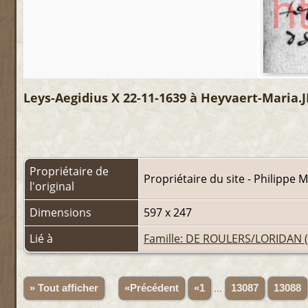
Leys-Aegidius X 22-11-1639 à Heyvaert-Maria.
Propriétaire de
Propriétaire du site - Philippe 
l'original
Dimensions
597 x 247
Lié à
Famille: DE ROULERS/LORIDAN (
» Tout afficher
«Précédent
«1
...
13087
13088