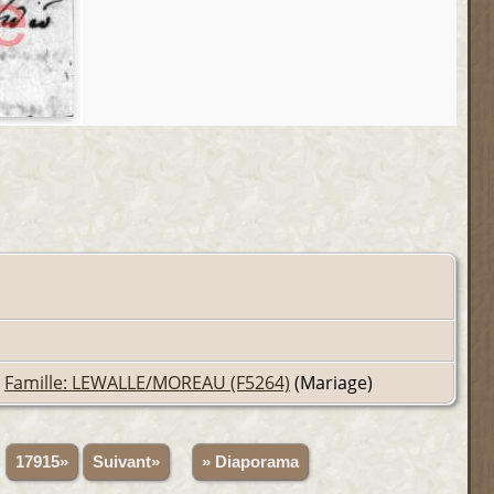
;
Famille: LEWALLE/MOREAU (F5264)
(Mariage)
.
17915»
Suivant»
» Diaporama