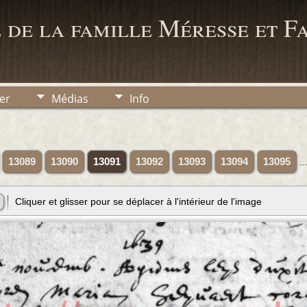
 de la famille Méresse et F
er
Médias
Info
13089
13090
13091
13092
13093
13094
13095
..