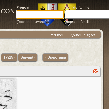
acon
Prénom
Nom de famille
[Recherche avancée]
[Noms de famille]
Imprimer
Ajouter un signet
.
17915»
Suivant»
» Diaporama