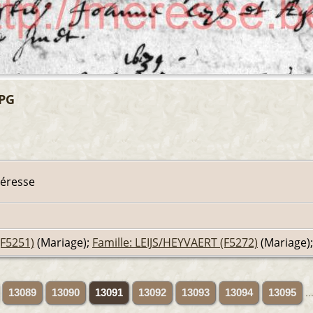
JPG
Méresse
F5251)
(Mariage);
Famille: LEIJS/HEYVAERT (F5272)
(Mariage)
13089
13090
13091
13092
13093
13094
13095
..