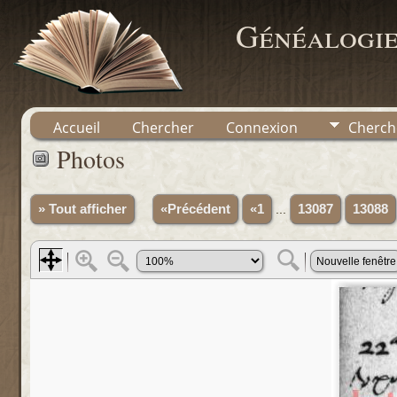
Généalogie
Accueil
Chercher
Connexion
Cherch
Photos
» Tout afficher
«Précédent
«1
...
13087
13088